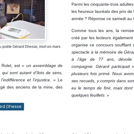
Parmi les cinquante-trois adultes 
les heureux lauréats des prix de l
année ? Réponse ce samedi au 
Comme tous les ans, la remise
créé par les lecteurs également
organise ce concours soufflant
au poète Gérard Dhesse, mort en mars
spectacle à la mémoire de Gérar
à l’âge de 77 ans, dévoile
 Rolet, est «
un assemblage de
compagnie. Gérard participait r
 qui sont autant d’îlots de sens,
plusieurs fois primé. Nous avon
’indifférence et l’injustice.
» Le
ses recueils, y compris dans son
agé des anciens de la mine, des
eu le temps de finir, mais don
quelques feuillets. »
ard Dhesse