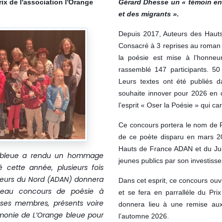
ix de l'association l'Orange
Gérard Dhesse un « témoin en
et des migrants ».
Depuis 2017, Auteurs des Hauts
Consacré à 3 reprises au roman j
la poésie est mise à l’honne
rassemblé 147 participants. 50
Leurs textes ont été publiés d
souhaite innover pour 2026 en 
l’esprit « Oser la Poésie » qui ca
Ce concours portera le nom de 
de ce poète disparu en mars 20
Hauts de France ADAN et du Jur
nge bleue a rendu un hommage
jeunes publics par son investiss
 cette année, plusieurs fois
uteurs du Nord (ADAN) donnera
Dans cet esprit, ce concours ouv
eau concours de poésie à
et se fera en parralléle du Prix
 ses membres, présents voire
donnera lieu à une remise auxq
émonie de L’Orange bleue pour
l’automne 2026.