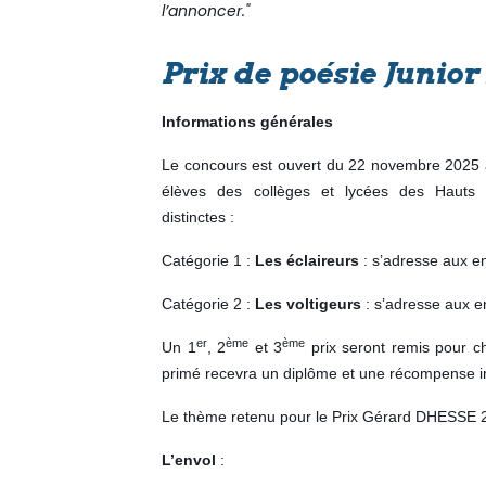
l’annoncer."
Prix de poésie Junio
Informations générales
Le concours est ouvert du 22 novembre 2025 
élèves des collèges et lycées des Hauts 
distinctes :
Catégorie 1 :
Les éclaireurs
: s’adresse aux e
Catégorie 2 :
Les voltigeurs
: s’adresse aux e
er
ème
ème
Un 1
, 2
et 3
prix seront remis pour c
primé recevra un diplôme et une récompense in
Le thème retenu pour le Prix Gérard DHESSE 
L’envol
: