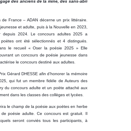
gagé des anciens de la mine, des sans-abri
 de France – ADAN décerne un prix littéraire.
eunesse et adulte, puis à la Nouvelle en 2023,
ur depuis 2024. Le concours adultes 2025 a
 poètes ont été sélectionnés et 4 distingués.
ans le recueil « Oser la poésie 2025 » Elle
ouvrant un concours de poésie jeunesse dans
ractérise le concours destiné aux adultes.
Prix Gérard DHESSE afin d’honorer la mémoire
25, qui fut un membre fidéle de Auteurs des
y du concours adulte et un poète attaché aux
ement dans les classes des collèges et lycées.
rira le champ de la poésie aux poètes en herbe
 de poésie adulte. Ce concours est gratuit. Il
uels seront conviés tous les participants, à