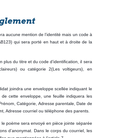
èglement
a aucune mention de l’identité mais un code à
 AB123) qui sera porté en haut et à droite de la
lus du titre et du code d’identification, il sera
laireurs) ou catégorie 2(Les voltigeurs), en
ndidat joindra une enveloppe scellée indiquant le
eur de cette enveloppe, une feuille indiquera les
Prénom, Catégorie, Adresse parentale, Date de
t, Adresse courriel ou téléphone des parents.
e, le poème sera envoyé en pièce jointe séparée
ons d’anonymat. Dans le corps du courriel, les
les que mentionnées à l’article 7.