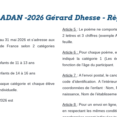
r ADAN -2026 Gérard Dhesse - R
Article 5
: Le poème ne comporter
2 lettres et 3 chiffres (exemple
au 31 mai 2026 et s’adresse aux
feuille.
de France selon 2 catégories
Article 6 :
Pour chaque poème, en p
indiqué la catégorie 1 (Les éc
nfants de 11 à 13 ans
fonction de l’âge du participant.
nfants de 14 à 16 ans
Article 7
: A l’envoi postal, le ca
code d’identification. A l’intéri
haque catégorie et chaque élève
coordonnées de l’enfant : Nom, 
dividuelle.
naissance, Nom de l’établissemen
2026 est
Article 8
: Pour un envoi en lign
en respectant les mêmes conditi
coordonnées seront indiquées tel