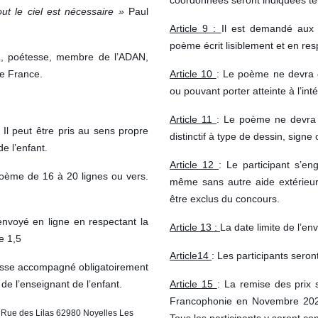
ut le ciel est nécessaire »
Paul
Article 9 :
Il est demandé aux 
poème écrit lisiblement et en res
L, poétesse, membre de l’ADAN,
de France.
Article 10
: Le poème ne devra 
ou pouvant porter atteinte à l’in
Article 11
: Le poème ne devra
.
Il peut être pris au sens propre
distinctif à type de dessin, signe 
e l’enfant.
Article 12
: Le participant s’e
oème de 16 à 20 lignes ou vers.
même sans autre aide extérieur
être exclus du concours.
nvoyé en ligne en respectant la
Article 13 :
La date limite de l’e
le 1,5
Article14
: Les participants seron
resse accompagné obligatoirement
de l’enseignant de l’enfant.
Article 15
: La remise des prix 
Francophonie en Novembre 202
 Rue des Lilas 62980 Noyelles Les
Tous les participants y seront co