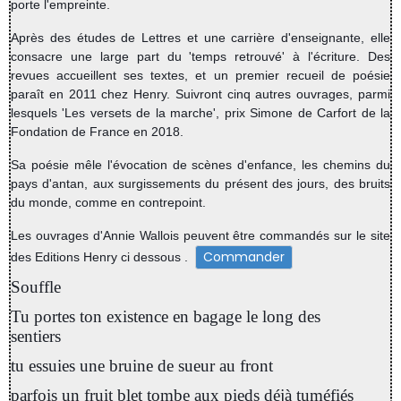
porte l'empreinte.
Après des études de Lettres et une carrière d'enseignante, elle
consacre une large part du 'temps retrouvé' à l'écriture. Des
revues accueillent ses textes, et un premier recueil de poésie
paraît en 2011 chez Henry. Suivront cinq autres ouvrages, parmi
lesquels 'Les versets de la marche', prix Simone de Carfort de la
Fondation de France en 2018.
Sa poésie mêle l'évocation de scènes d'enfance, les chemins du
pays d'antan, aux surgissements du présent des jours, des bruits
du monde, comme en contrepoint.
Les ouvrages d'Annie Wallois peuvent être commandés sur le site
Commander
des Editions Henry ci dessous .
Souffle
Tu portes ton existence en bagage le long des
sentiers
tu essuies une bruine de sueur au front
parfois un fruit blet tombe aux pieds déjà tuméfiés