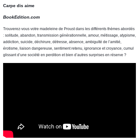
Carpe dis aime
BookEdition.com
Trouverez-vous votre madeleine de Proust dans les différents thèmes abordés
: solitude, abandon, transmission générationnelle, amour, métissage, atypisme,
addiction, suicide, déchirure, détresse, absence, ambiguïté de l’amitié,
érotisme, liaison dangereuse, sentiment retenu, ignorance et croyance, cumul
glissant d’une société en perdition et bien d’autres surprises en réserve ?