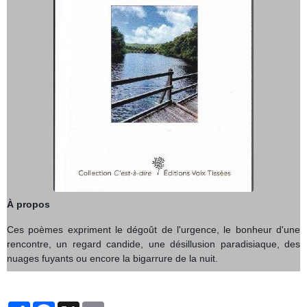
À propos
Ces poèmes expriment le dégoût de l'urgence, le bonheur d'une
rencontre, un regard candide, une désillusion paradisiaque, des
nuages fuyants ou encore la bigarrure de la nuit.