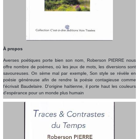
À propos
Averses poétiques porte bien son nom, Roberson PIERRE nous
offre nombre de poèmes, où les jeux de mots, les diversions sont
savoureuses. On sème mal par exemple, Son style se révèle en
poésie généreuse afin de rendre la poésie contagieuse comme
l'écrivait Baudelaire. D'origine haïtienne, il porte haut les couleurs
d'espérance pour un monde plus humain