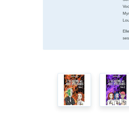
Voo
Mys
Lou
Ell
ses