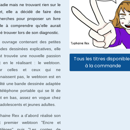
adie mais ne trouvant rien sur le
et, elle a décidé de faire des
herches pour proposer un livre
ile à comprendre qu'elle aurait
é trouver lors de son diagnostic.
 ouvrage contenant des petites
des dessinées explicatives, elle
st trouvée une nouvelle passion
Tous les titres disponible
t en le réalisant : le webtoon.
à la commande
ur celles et ceux qui ne
naissent pas, le webtoon est en
lité une bande dessinée adaptée
téléphone portable qui se lit de
t en bas, assez en vogue chez
 adolescents et jeunes adultes.
haine Rex a d'abord réalisé son
ut premier webtoon "Encre et
rtilèges" puis "Les contes de