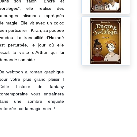
Dans son salon "Encre et
Sortilèges", elle réalise des
tatouages talismans imprégnés
de magie. Elle vit avec un coloc
bien particulier : Kiran, sa poupée
vaudou. La tranquillité d'Hakané
est perturbée, le jour où elle
reçoit la visite d'Arthur qui lui
demande son aide.
De webtoon à roman graphique
pour votre plus grand plaisir !
Cette histoire de fantasy
contemporaine vous entraînera
dans une sombre enquête
entourée par la magie noire !