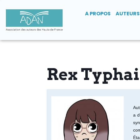
A PROPOS
AUTEURS
Rex Typha
Aut
a d
sy
com
É
t