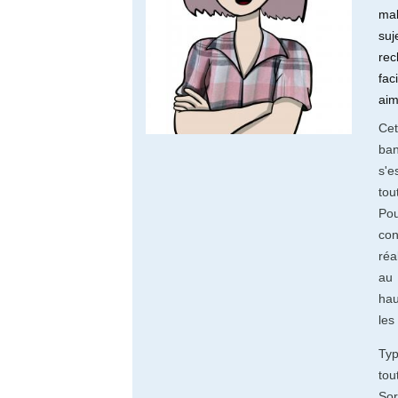
mal
suj
rec
fac
aim
Cet
ban
s'e
tou
Po
con
réa
au 
hau
les
Typ
to
So