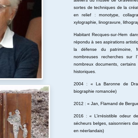
ateliers du musée de Graveline
sortes de techniques
de la créa
en relief
:
monotype, collagra
xylographie, linogravure, lithogr
Habitant Recques-sur-Hem dans 
répondu à ses aspirations artistiq
la défense du patrimoine, M
nombreuses recherches sur l’h
nombreux documents, certains i
historiques.
2004 : « La Baronne de Dra
biographie romancée)
2012 : « Jan, Flamand de Bergu
2016 : « L’irrésistible odeur 
sécheurs belges, saisonniers dan
en néerlandais)