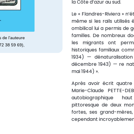
la Côte d’azur au sud.
Le « Flandres-Riviera » n’ét
même si les rails utilisé
ombilical lui a permis de 
familles. De nombreux 
s de l’auteure
les migrants ont permi
72 38 59 69),
historiques familiaux comm
1934) — dénaturalisatio
décembre 1943) — re natu
mai 1944) ».
Après avoir écrit quatre
Marie-Claude PETTE-DE
autobiographique hau
pittoresque de deux mo
fortes, ses grand-mères,
cependant incroyablemen