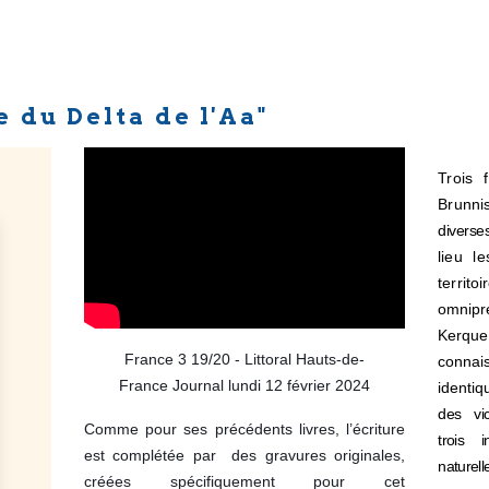
 du Delta de l'Aa"
Trois 
Bru
diverse
lieu le
territ
omnipr
Kerque
France 3 19/20 - Littoral Hauts-de-
conna
France
Journal
lundi 12 février 2024
identi
des vic
Comme pour ses précédents livres, l’écriture
trois
i
est complétée par des gravures originales,
naturell
créées spécifiquement pour cet