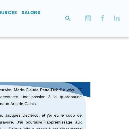
OURCES
SALONS
etraite, Marie-Claude Pette-Debril a vécu 27
 découvert une passion à la quarantaine
Beaux-Arts de Calais :
ur, Jacques Declercq, et j’ai eu le coup de
avure. J'ai poursuivi l’apprentissage aux