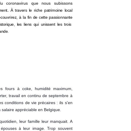
du coronavirus que nous subissons
ement..
À travers le riche patrimoine local
couvrirez,
à la fin de
cette passionnante
istorique, les liens qui unissent
les trois
ande.
es fours à coke, humidité maximum,
ter, travail en continu de septembre à
es conditions de vie précaires : ils s'en
alaire appréciable en Belgique.
quotidien, leur famille leur manquait. A
es épouses à leur image. Trop souvent