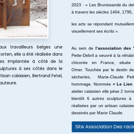
2023 : « Les Brunissande du del
à travers les siècles 1404, 1795,
les arts se répondant mutuelleme
visuellement ses écrits ».
ux travailleurs belges une
Au sein de
l’association de
orten, elle a été réalisée dans
Pette-Debril a oeuvré à la réhabi
nnes. Implantée à côté de la
chicorée en France, située à
culptures à ses côtés dans le
Omer. Touchée par le destin d
tisan calaisien, Bertrand Fetel,
sécheries,
Marie-Claude Pet
'auteure.
hommage.
Nommée
« Le Lien 
atelier calaisien elle pèse 2 ton
bientôt 6 autres sculptures à
réalisées par un artisan calaisie
dessinés par Marie Claude.
Site Association Des ra