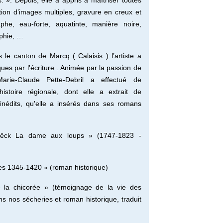
s. ».
Depuis, elle a appris à maîtriser toutes
tion d’images multiples, gravure en creux et
phe, eau-forte, aquatinte, manière noire,
aphie, …
le canton de Marcq ( Calaisis ) l’artiste a
ues par l'écriture .
Animée par la passion de
arie-Claude Pette-Debril a effectué de
istoire régionale, dont elle a extrait de
nédits, qu'elle a insérés dans ses romans
ëck La dame aux loups » (1747-1823 -
es 1345-1420 » (roman historique)
de la chicorée » (témoignage de la vie des
s nos sécheries et roman historique, traduit