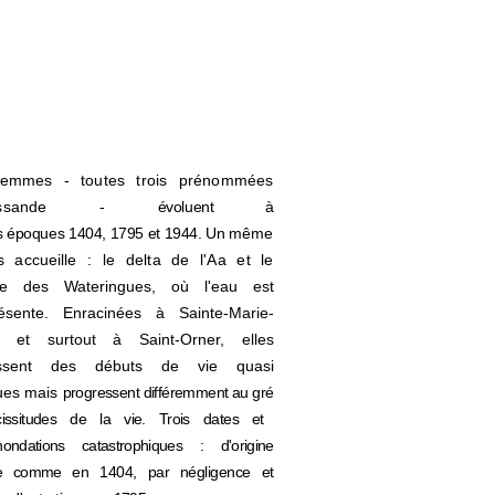
femmes - toutes trois prénommées
nnissande -
évoluent à
s époques 1404, 1795 et 1944. Un
même
s accueille
:
le delta de l'Aa et le
oire
des Wateringues, où l'eau est
ésente. Enracinées à Sainte-Marie-
 et surtout à Saint-Orner, elles
issent des débuts de vie quasi
ques mais
progressent différemment au gré
issitudes de la
vie. Trois dates et
nondations catastrophiques
:
d'origine
e
comme
en 1404, par
négligence et