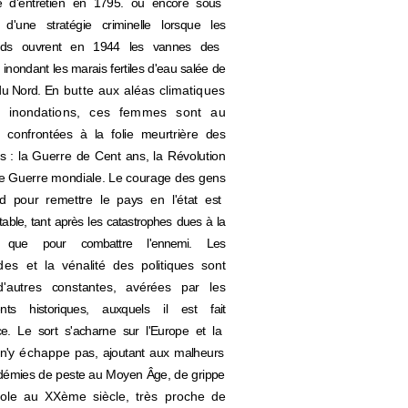
d'entretien
en
1795. ou encore sous
 d'une stratégie criminelle lorsque
les
ands
ouvrent en 1944 les
vannes des
inondant les marais
fertiles
d'eau salée
de
du Nord. E
n
butte aux
aléas climatiques
inondations, ces femmes sont au
us
confrontées à la
folie
meurtrière des
s
:
la Guerre de
Cent ans, la
Révolution
de Guerre mondiale. Le courage des gens
d pour
remettre
le pays
en l'état
est
table, tant après
les
catastrophes dues
à
la
, que pour
combattre
l'ennemi. Les
udes
et la
vénalité des
politiques
sont
'autres
constantes, avérées
par
les
nts
historiques,
auxquels
il est fait
ce. Le
sort s'acharne sur
l'Europe et
la
n'y
échappe
pas, ajoutant
aux
malheurs
démies de peste au Moyen Âge, de grippe
ole au XXème siècle, très proche de