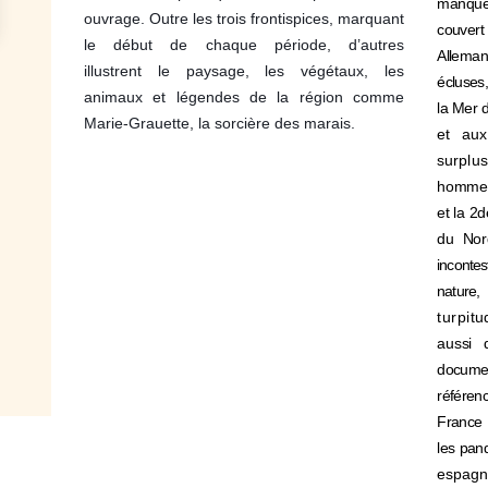
manque 
ouvrage. Outre les trois frontispices, marquant
couvert
le début de chaque période, d’autres
Allem
illustrent le paysage, les végétaux, les
écluses,
animaux et légendes de la région comme
la Mer 
Marie-Grauette, la sorcière des marais.
et aux
surpl
homme
et la 2
du
Nor
incontes
nature
turpit
aussi d
docume
référen
France
les pan
espagn