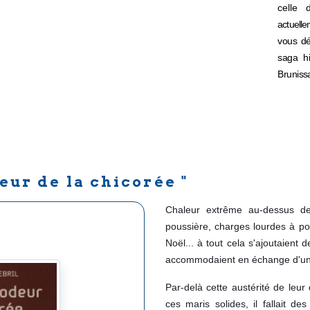
celle 
actuell
vous
dé
saga
h
Bruniss
deur de la chicorée "
Chaleur extrême au-dessus d
poussière, charges lourdes à por
Noël... à tout cela s'ajoutaient d
accommodaient en échange d'un s
Par-delà cette austérité de leur 
ces maris solides, il fallait d