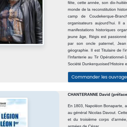
fête, cette année, son dix-huiti
monde de la reconstitution histori
camp de Coudekerque-Branch
organisateurs aujourd’hui. Il 
manifestations historiques org
jeune âge, Régis est passionné p
par son oncle paternel, Jean 
géographie. Il est Titulaire de 
l’Infanterie au Tir Opérationne
Société Dunkerquoised’Histoire e
Commander les ouvrage
CHANTERANNE David (préface
En 1803, Napoléon Bonaparte, al
au général Nicolas Davout. Cette 
et du troisième corps d'armé
armées de César.