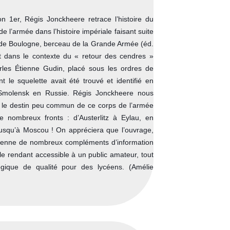
 1er, Régis Jonckheere retrace l’histoire du
 l’armée dans l’histoire impériale faisant suite
de Boulogne, berceau de la Grande Armée (éd.
rit dans le contexte du « retour des cendres »
les Étienne Gudin, placé sous les ordres de
 le squelette avait été trouvé et identifié en
Smolensk en Russie. Régis Jonckheere nous
 sur le destin peu commun de ce corps de l’armée
de nombreux fronts : d’Austerlitz à Eylau, en
squ’à Moscou ! On appréciera que l’ouvrage,
mprenne de nombreux compléments d’information
) le rendant accessible à un public amateur, tout
ogique de qualité pour des lycéens. (Amélie