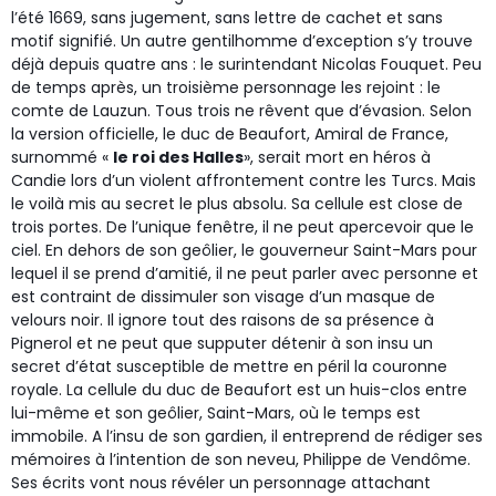
l’été 1669, sans jugement, sans lettre de cachet et sans
motif signifié. Un autre gentilhomme d’exception s’y trouve
déjà depuis quatre ans : le surintendant Nicolas Fouquet. Peu
de temps après, un troisième personnage les rejoint : le
comte de Lauzun. Tous trois ne rêvent que d’évasion. Selon
la version officielle, le duc de Beaufort, Amiral de France,
surnommé «
le roi des Halles
», serait mort en héros à
Candie lors d’un violent affrontement contre les Turcs. Mais
le voilà mis au secret le plus absolu. Sa cellule est close de
trois portes. De l’unique fenêtre, il ne peut apercevoir que le
ciel. En dehors de son geôlier, le gouverneur Saint-Mars pour
lequel il se prend d’amitié, il ne peut parler avec personne et
est contraint de dissimuler son visage d’un masque de
velours noir. Il ignore tout des raisons de sa présence à
Pignerol et ne peut que supputer détenir à son insu un
secret d’état susceptible de mettre en péril la couronne
royale. La cellule du duc de Beaufort est un huis-clos entre
lui-même et son geôlier, Saint-Mars, où le temps est
immobile. A l’insu de son gardien, il entreprend de rédiger ses
mémoires à l’intention de son neveu, Philippe de Vendôme.
Ses écrits vont nous révéler un personnage attachant