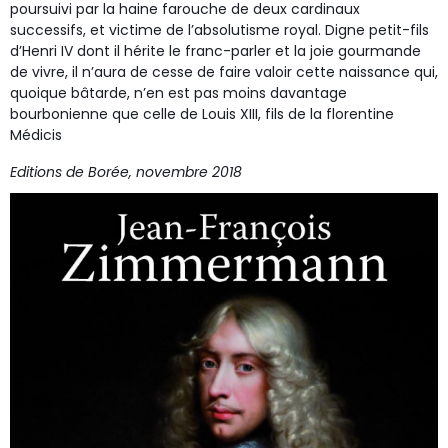
poursuivi par la haine farouche de deux cardinaux
successifs, et victime de l’absolutisme royal. Digne petit-fils
d’Henri IV dont il hérite le franc-parler et la joie gourmande
de vivre, il n’aura de cesse de faire valoir cette naissance qui,
quoique bâtarde, n’en est pas moins davantage
bourbonienne que celle de Louis XIII, fils de la florentine
Médicis
Editions de Borée, novembre 2018