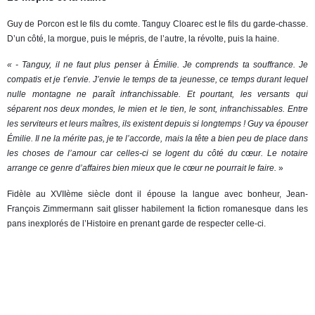
Guy de Porcon est le fils du comte. Tanguy Cloarec est le fils du garde-chasse.
D’un côté, la morgue, puis le mépris, de l’autre, la révolte, puis la haine.
« - Tanguy, il ne faut plus penser à Émilie. Je comprends ta souffrance. Je
compatis et je t’envie. J’envie le temps de ta jeunesse, ce temps durant lequel
nulle montagne ne paraît infranchissable. Et pourtant, les versants qui
séparent nos deux mondes, le mien et le tien, le sont, infranchissables. Entre
les serviteurs et leurs maîtres, ils existent depuis si longtemps ! Guy va épouser
Émilie. Il ne la mérite pas, je te l’accorde, mais la tête a bien peu de place dans
les choses de l’amour car celles-ci se logent du côté du cœur. Le notaire
arrange ce genre d’affaires bien mieux que le cœur ne pourrait le faire.
»
Fidèle au XVIIème siècle dont il épouse la langue avec bonheur, Jean-
François Zimmermann sait glisser habilement la fiction romanesque dans les
pans inexplorés de l’Histoire en prenant garde de respecter celle-ci.