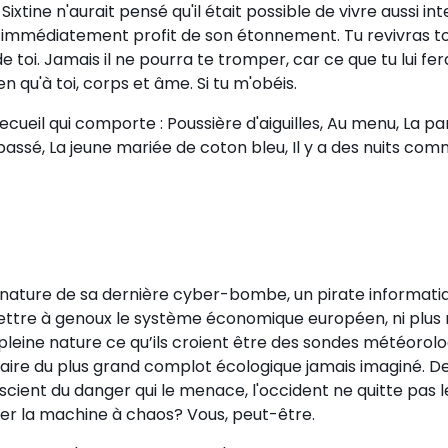
Sixtine n'aurait pensé qu'il était possible de vivre aussi 
tira immédiatement profit de son étonnement. Tu revivras t
oi. Jamais il ne pourra te tromper, car ce que tu lui feras
rien qu'à toi, corps et âme. Si tu m'obéis.
ecueil qui comporte : Poussière d'aiguilles, Au menu, La pa
s passé, La jeune mariée de coton bleu, Il y a des nuits c
ur nature de sa dernière cyber-bombe, un pirate informati
t mettre à genoux le système économique européen, ni plus
ine nature ce qu’ils croient être des sondes météorologi
ntaire du plus grand complot écologique jamais imaginé.
scient du danger qui le menace, l'occident ne quitte pas
pper la machine à chaos? Vous, peut-être.