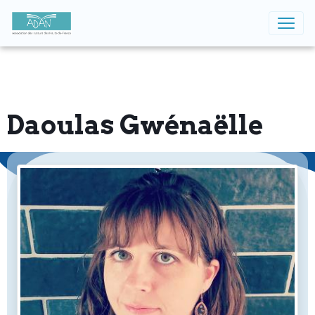
Daoulas Gwénaëlle