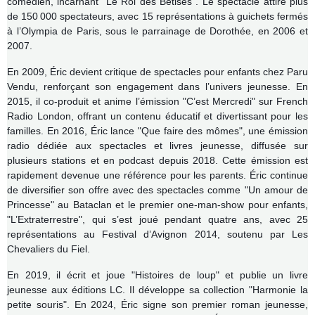
comédien, incarnant "Le Roi des Bêtises". Le spectacle attire plus
de 150 000 spectateurs, avec 15 représentations à guichets fermés
à l’Olympia de Paris, sous le parrainage de Dorothée, en 2006 et
2007.
En 2009, Éric devient critique de spectacles pour enfants chez Paru
Vendu, renforçant son engagement dans l’univers jeunesse. En
2015, il co-produit et anime l’émission "C’est Mercredi" sur French
Radio London, offrant un contenu éducatif et divertissant pour les
familles.
En 2016, Éric lance "Que faire des mômes", une émission
radio dédiée aux spectacles et livres jeunesse, diffusée sur
plusieurs stations et en podcast depuis 2018. Cette émission est
rapidement devenue une référence pour les parents.
Éric continue
de diversifier son offre avec des spectacles comme "Un amour de
Princesse" au Bataclan et le premier one-man-show pour enfants,
"L’Extraterrestre", qui s’est joué pendant quatre ans, avec 25
représentations au Festival d’Avignon 2014, soutenu par Les
Chevaliers du Fiel.
En 2019, il écrit et joue "Histoires de loup" et publie un livre
jeunesse aux éditions LC. Il développe sa collection "Harmonie la
petite souris".
En 2024, Éric signe son premier roman jeunesse,