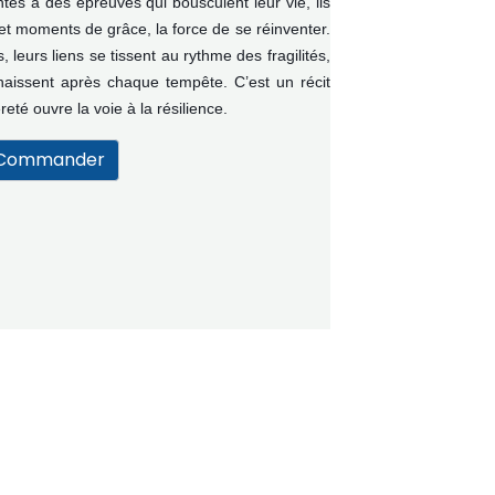
ntés à des épreuves qui bousculent leur vie, ils
et moments de grâce, la force de se réinventer.
 leurs liens se tissent au rythme des fragilités,
naissent après chaque tempête. C’est un récit
té ouvre la voie à la résilience.
Commander