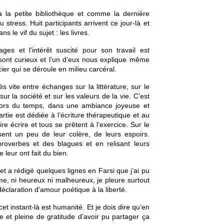
à la petite bibliothèque et comme la dernière 
 stress. Huit participants arrivent ce jour-là et 
 le vif du sujet : les livres. 
ges et l’intérêt suscité pour son travail est 
sont curieux et l’un d’eux nous explique même 
ier qui se déroule en milieu carcéral. 
s vite entre échanges sur la littérature, sur le 
ur la société et sur les valeurs de la vie. C’est 
ors du temps, dans une ambiance joyeuse et 
rtie est dédiée à l’écriture thérapeutique et au 
e écrire et tous se prêtent à l’exercice. Sur le 
nt un peu de leur colère, de leurs espoirs. 
roverbes et des blagues et en relisant leurs 
 leur ont fait du bien. 
t a rédigé quelques lignes en Farsi que j’ai pu 
lme, ni heureux ni malheureux, je pleure surtout 
laration d’amour poétique à la liberté. 
cet instant-là est humanité. Et je dois dire qu’en 
e et pleine de gratitude d’avoir pu partager ça 