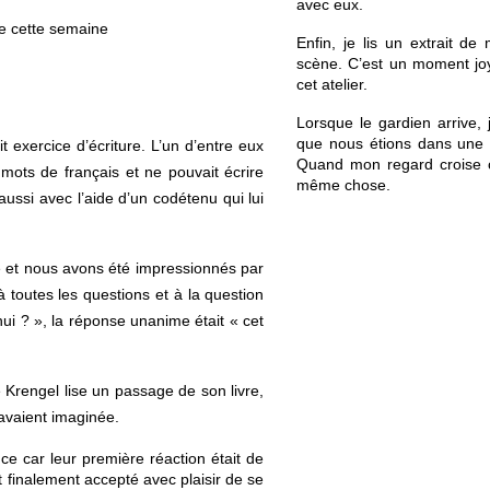
avec eux. 
re cette semaine 
Enfin, je lis un extrait de
scène. C’est un moment joye
cet atelier. 
Lorsque le gardien arrive, 
que nous étions dans une p
t exercice d’écriture. L’un d’entre eux 
Quand mon regard croise ce
mots de français et ne pouvait écrire 
même chose. 
aussi avec l’aide d’un codétenu qui lui 
ôle et nous avons été impressionnés par 
toutes les questions et à la question 
i ? », la réponse unanime était « cet 
e Krengel lise un passage de son livre, 
l’avaient imaginée. 
ce car leur première réaction était de 
t finalement accepté avec plaisir de se 