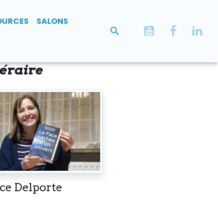
OURCES
SALONS
téraire
ce Delporte