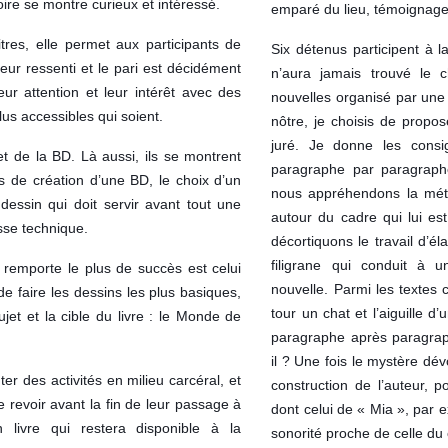
oire se montre curieux et intéressé.
emparé du lieu, témoignage d
itres, elle permet aux participants de
Six détenus participent à l
 leur ressenti et le pari est décidément
n’aura jamais trouvé le 
ur attention et leur intérêt avec des
nouvelles organisé par une 
lus accessibles qui soient.
nôtre, je choisis de propo
juré. Je donne les consi
t de la BD. Là aussi, ils se montrent
paragraphe par paragraphe 
s de création d’une BD, le choix d’un
nous appréhendons la métho
dessin qui doit servir avant tout une
autour du cadre qui lui es
sse technique.
décortiquons le travail d’él
filigrane qui conduit à u
i remporte le plus de succès est celui
nouvelle. Parmi les textes 
de faire les dessins les plus basiques,
tour un chat et l’aiguille d’
jet et la cible du livre : le Monde de
paragraphe après paragrap
il ? Une fois le mystère dévo
er des activités en milieu carcéral, et
construction de l’auteur, pou
 revoir avant la fin de leur passage à
dont celui de « Mia », par 
livre qui restera disponible à la
sonorité proche de celle du