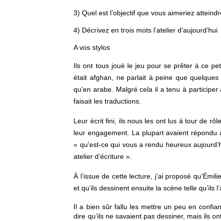
3) Quel est l’objectif que vous aimeriez atteind
4) Décrivez en trois mots l’atelier d’aujourd’hui
A vos stylos 
Ils ont tous joué le jeu pour se prêter à ce peti
était afghan, ne parlait à peine que quelques 
qu’en arabe. Malgré cela il a tenu à participer 
faisait les traductions.
Leur écrit fini, ils nous les ont lus à tour de r
leur engagement. La plupart avaient répondu à 
« qu’est-ce qui vous a rendu heureux aujourd’hu
atelier d’écriture ».
À l’issue de cette lecture, j’ai proposé qu’Émili
et qu’ils dessinent ensuite la scène telle qu’ils 
Il a bien sûr fallu les mettre un peu en confian
dire qu’ils ne savaient pas dessiner, mais ils on