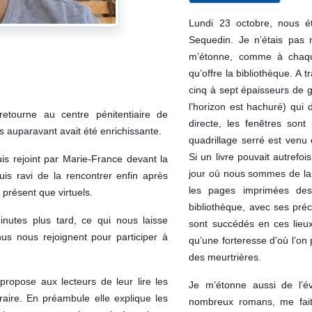
Lundi 23 octobre, nous ét
Sequedin. Je n’étais pas 
m’étonne, comme à chaque
qu’offre la bibliothèque. A 
cinq à sept épaisseurs de gr
l’horizon est hachuré) qui 
retourne au centre pénitentiaire de
directe, les fenêtres son
 auparavant avait été enrichissante.
quadrillage serré est venu
Si un livre pouvait autrefo
is rejoint par Marie-France devant la
jour où nous sommes de lai
suis ravi de la rencontrer enfin après
les pages imprimées des
présent que virtuels.
bibliothèque, avec ses préc
inutes plus tard, ce qui nous laisse
sont succédés en ces lieux
nus nous rejoignent pour participer à
qu’une forteresse d’où l’on 
des meurtrières.
ropose aux lecteurs de leur lire les
Je m’étonne aussi de l’év
raire.
En préambule elle explique les
nombreux romans, me fait