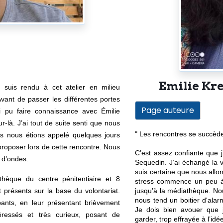
Emilie Kr
suis rendu à cet atelier en milieu 
vant de passer les différentes portes 
Page auteure
i pu faire connaissance avec Émilie 
r-là. 
J’ai tout de suite senti que nous 
" Les rencontres se succè
s nous étions appelé quelques jours 
roposer lors de cette rencontre. Nous 
C’est assez confiante que 
 d’ondes.
Sequedin. J’ai échangé la v
suis certaine que nous allon
hèque du centre pénitentiaire et 8 
stress commence un peu à
détenus sont venus nous rejoindre. Ils étaient présents sur la base du volontariat. 
jusqu’à la médiathèque. Nou
nous tend un boitier d'alarm
pants, en leur présentant brièvement 
Je dois bien avouer que je
éressés et très curieux, posant de 
garder, trop effrayée à l’i