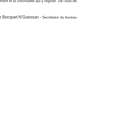
nt et la convivialité qui y régnait. De l’avis de
ie Bocquet N'Guessan -
Secrétaire du bureau