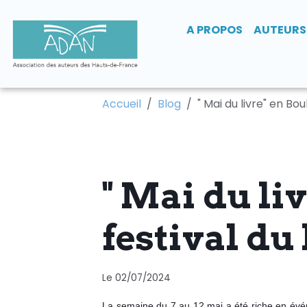
A PROPOS
AUTEURS
Accueil
Blog
" Mai du livre" en Bou
" Mai du li
festival du 
Le 02/07/2024
La semaine du 7 au 12 mai a été riche en évén