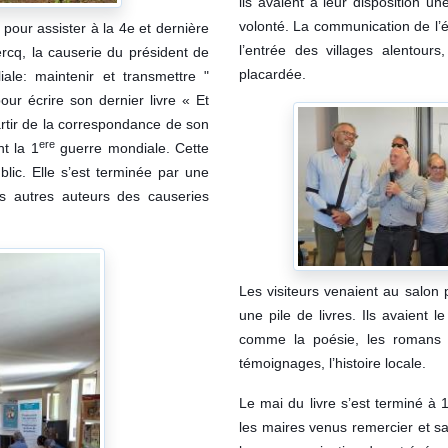
ils avaient à leur disposition une
volonté. La communication de l’é
 pour assister à la 4e et dernière
l’entrée des villages alentour
ercq, la causerie du président de
placardée.
iale: maintenir et transmettre "
pour écrire son dernier livre « Et
artir de la correspondance de son
ere
t la 1
guerre mondiale. Cette
lic. Elle s’est terminée par une
s autres auteurs des causeries
Les visiteurs venaient au salon 
une pile de livres. Ils avaient 
comme la poésie, les romans pol
témoignages, l’histoire locale.
Le mai du livre s’est terminé à 
les maires venus remercier et sa