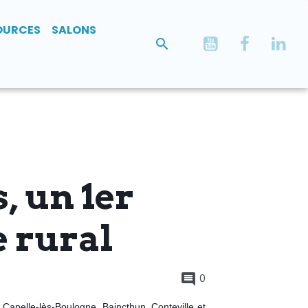
OURCES
SALONS
, un 1er
e rural
0
Capelle-lès-Boulogne, Baincthun, Conteville et