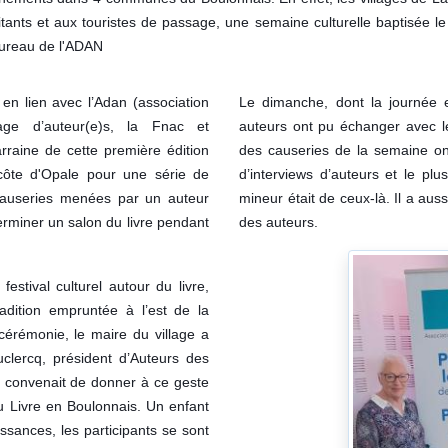
ants et aux touristes de passage, une semaine culturelle baptisée l
bureau de l'ADAN
 en lien avec l’Adan (association
Le dimanche, dont la journée e
age d’auteur(e)s, la Fnac et
auteurs ont pu échanger avec les
arraine de cette première édition
des causeries de la semaine on
 côte d'Opale pour une série de
d’interviews d’auteurs et le plu
useries menées par un auteur
mineur était de ceux-là. Il a au
terminer un salon du livre pendant
des auteurs.
estival culturel autour du livre,
adition empruntée à l’est de la
cérémonie, le maire du village a
uclercq, président d’Auteurs des
 convenait de donner à ce geste
u Livre en Boulonnais. Un enfant
ssances, les participants se sont