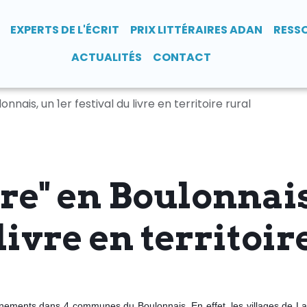
EXPERTS DE L'ÉCRIT
PRIX LITTÉRAIRES ADAN
RESS
ACTUALITÉS
CONTACT
lonnais, un 1er festival du livre en territoire rural
vre" en Boulonnais
livre en territoir
ements dans 4 communes du Boulonnais. En effet, les villages de La 